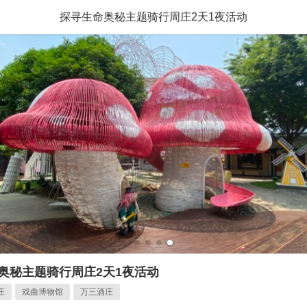
探寻生命奥秘主题骑行周庄2天1夜活动
奥秘主题骑行周庄2天1夜活动
庄
戏曲博物馆
万三酒庄