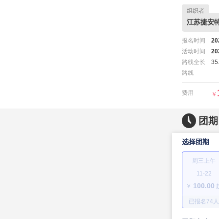
组织者
江苏捷安
报名时间
20
活动时间
20
路线全长
35
路线
费用
￥
团期
选择团期
周三上午
11-22
100.00
￥
已报名
74
人