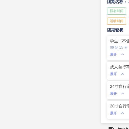
团期名称：
报名时间
活动时间
团期套餐
学生（不
09 到 15 岁

展开
成人自行

展开
24寸自行车

展开
20寸自行车

展开