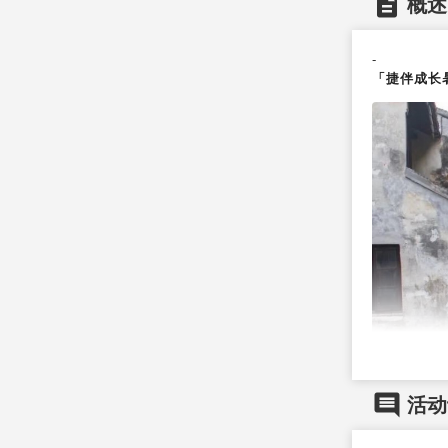

概述
-
「捷伴成长

活动